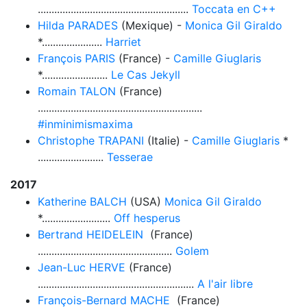
.......................................................
Toccata en C++
Hilda PARADES
(Mexique) -
Monica Gil Giraldo
*......................
Harriet
François PARIS
(France) -
Camille Giuglaris
*........................
Le Cas Jekyll
Romain TALON
(France)
............................................................
#inminimismaxima
Christophe TRAPANI
(Italie) -
Camille Giuglaris
*
........................
Tesserae
2017
Katherine BALCH
(USA)
Monica Gil Giraldo
*.........................
Off hesperus
Bertrand HEIDELEIN
(France)
.................................................
Golem
Jean-Luc HERVE
(France)
.........................................................
A l'air libre
François-Bernard MACHE
(France)