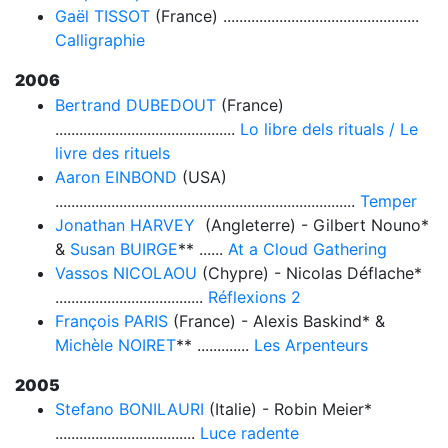
Gaël TISSOT
(France) .................................................
Calligraphie
2006
Bertrand DUBEDOUT
(France)
.............................................
Lo libre dels rituals / Le
livre des rituels
Aaron EINBOND
(USA)
...........................................................................
Temper
Jonathan HARVEY
(Angleterre) - Gilbert Nouno*
&
Susan BUIRGE
** ......
At a Cloud Gathering
Vassos NICOLAOU
(Chypre) - Nicolas Déflache*
.....................................
Réflexions 2
François PARIS
(France) - Alexis Baskind* &
Michèle NOIRET
** .............
Les Arpenteurs
2005
Stefano BONILAURI
(Italie) - Robin Meier*
...................................
Luce radente