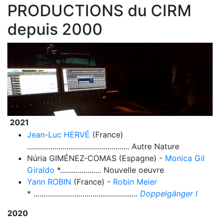
PRODUCTIONS du CIRM
depuis 2000
2021
Jean-Luc HERVÉ
(France)
.................................................... Autre Nature
Núria GIMÉNEZ-COMAS (Espagne) -
Monica Gil
Giraldo
*..................... Nouvelle oeuvre
Yann ROBIN
(France) -
Robin Meier
* .....................................................
Doppelgänger I
2020