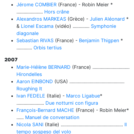
Jérome COMBIER
(France) - Robin Meier *
......................
Hors crâne
Alexandros MARKEAS
(Grèce) -
Julien Aléonard
*
&
Lionel Escama
(vidéo) ..............
Symphonie
diagonale
Sebastian RIVAS
(France) -
Benjamin Thigpen
*
.............
Orbis tertius
2007
Marie-Hélène BERNARD
(France) ...............................
Hirondelles
Aaron EINBOND
(USA) ..............................................
Roughing It
Ivan FEDELE
(Italie) -
Marco Ligabue
*
.......................
Due notturni con figura
François-Bernard MACHE
(France) - Robin Meier*
......
Manuel de conversation
Nicola SANI
(Italie) ....................................................
Il
tempo sospeso del volo