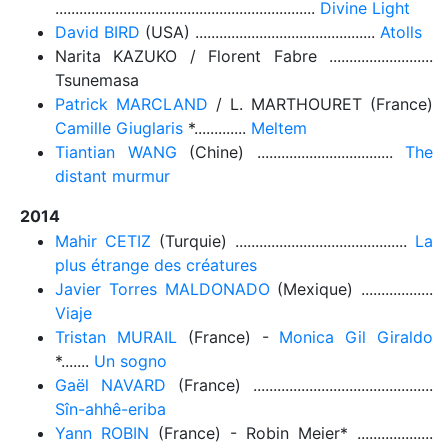
.................................................................
Divine Light
David BIRD
(USA) .............................................
Atolls
Narita KAZUKO / Florent Fabre ..........................
Tsunemasa
Patrick MARCLAND
/ L. MARTHOURET (France)
Camille Giuglaris
*.............
Meltem
Tiantian WANG
(Chine) ..................................
The
distant murmur
2014
Mahir CETIZ
(Turquie) ...........................................
La
plus étrange des créatures
Javier Torres MALDONADO
(Mexique) ..................
Viaje
Tristan MURAIL
(France) -
Monica Gil Giraldo
*.......
Un sogno
Gaël NAVARD
(France) .............................................
Sîn-ahhê-eriba
Yann ROBIN
(France) - Robin Meier* ...................