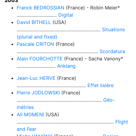
2003
Franck BEDROSSIAN
(France) - Robin Meier*
.................................
Digital
David BITHELL
(USA)
.....................................................................
Situations
(plurial and fixed)
Pascale CRITON
(France)
...................................................................
Scordatura
Alain FOURCHOTTE
(France) - Sacha Vanony*
................................
Anklang
Jean-Luc HERVE
(France)
.........................................................
Effet lisière
Pierre JODLOWSKI
(France)
......................................................................
Géo-
métries
Ali MOMENI
(USA)
................................................................................
Flight
and Fear