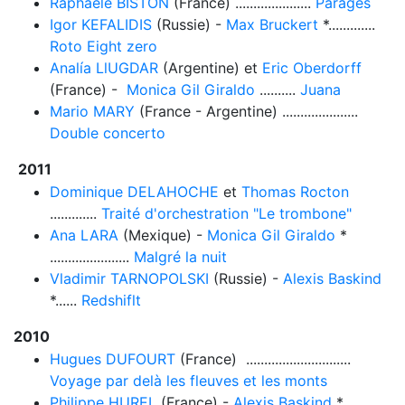
Raphaele BISTON
(France) .....................
Parages
Igor KEFALIDIS
(Russie) -
Max Bruckert
*.............
Roto Eight zero
Analía LlUGDAR
(Argentine) et
Eric Oberdorff
(France) -
Monica Gil Giraldo
..........
Juana
Mario MARY
(France - Argentine) .....................
Double concerto
2011
Dominique DELAHOCHE
et
Thomas Rocton
.............
Traité d'orchestration "Le trombone"
Ana LARA
(Mexique) -
Monica Gil Giraldo
*
......................
Malgré la nuit
Vladimir TARNOPOLSKI
(Russie) -
Alexis Baskind
*......
Redshiflt
2010
Hugues DUFOURT
(France) .............................
Voyage par delà les fleuves et les monts
Philippe HUREL
(France) -
Alexis Baskind
*......