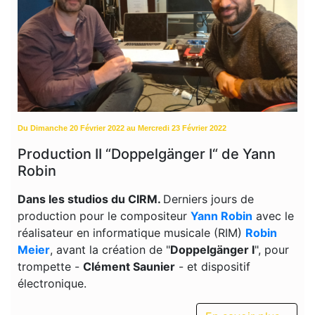
Du Dimanche 20 Février 2022 au Mercredi 23 Février 2022
Production II “Doppelgänger I“ de Yann
Robin
Dans les studios du CIRM.
Derniers jours de
production pour le compositeur
Yann Robin
avec le
réalisateur en informatique musicale
(RIM)
Robin
Meier
,
avant la création de "
Doppelgänger I
", pour
trompette -
Clément Saunier
- et dispositif
électronique.