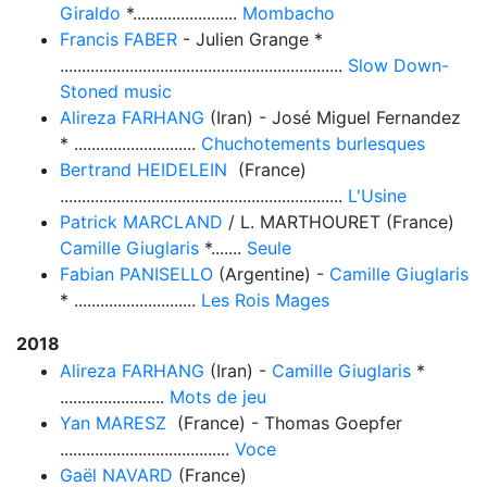
Giraldo
*........................
Mombacho
Francis FABER
- Julien Grange *
.................................................................
Slow Down-
Stoned music
Alireza FARHANG
(Iran) - José Miguel Fernandez
* ............................
Chuchotements burlesques
Bertrand HEIDELEIN
(France)
.................................................................
L'Usine
Patrick MARCLAND
/ L. MARTHOURET (France)
Camille Giuglaris
*.......
Seule
Fabian PANISELLO
(Argentine) -
Camille Giuglaris
* ............................
Les Rois Mages
2018
Alireza FARHANG
(Iran) -
Camille Giuglaris
*
........................
Mots de jeu
Yan MARESZ
(France) - Thomas Goepfer
.......................................
Voce
Gaël NAVARD
(France)