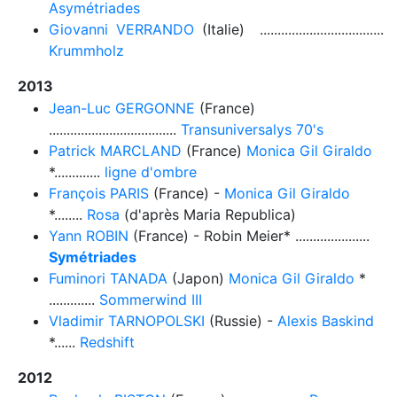
Asymétriades
Giovanni VERRANDO
(Italie) ...................................
Krummholz
2013
Jean-Luc GERGONNE
(France)
....................................
Transuniversalys 70's
Patrick MARCLAND
(France)
Monica Gil Giraldo
*.............
ligne d'ombre
François PARIS
(France) -
Monica Gil Giraldo
*........
Rosa
(d'après Maria Republica)
Yann ROBIN
(France) - Robin Meier* .....................
Symétriades
Fuminori TANADA
(Japon)
Monica Gil Giraldo
*
.............
Sommerwind III
Vladimir TARNOPOLSKI
(Russie) -
Alexis Baskind
*......
Redshift
2012