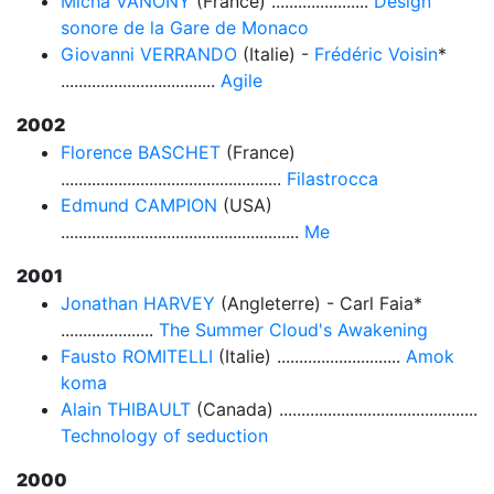
Micha VANONY
(France) ......................
Design
sonore de la Gare de Monaco
Giovanni VERRANDO
(Italie) -
Frédéric Voisin
*
...................................
Agile
2002
Florence BASCHET
(France)
..................................................
Filastrocca
Edmund CAMPION
(USA)
......................................................
Me
2001
Jonathan HARVEY
(Angleterre) - Carl Faia*
.....................
The Summer Cloud's Awakening
Fausto ROMITELLI
(Italie) ............................
Amok
koma
Alain THIBAULT
(Canada) .............................................
Technology of seduction
2000