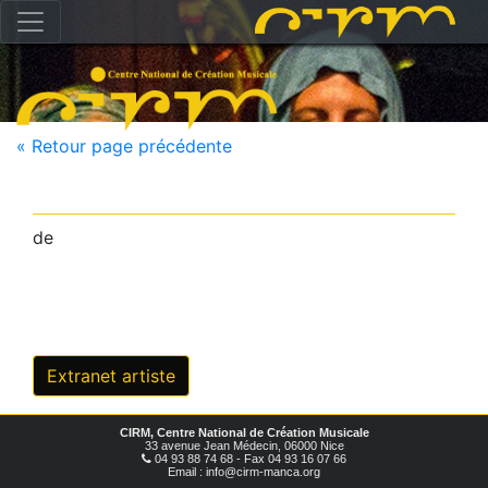
« Retour page précédente
de
Extranet artiste
CIRM, Centre National de Création Musicale
33 avenue Jean Médecin, 06000 Nice
04 93 88 74 68 - Fax 04 93 16 07 66
Email : info@cirm-manca.org