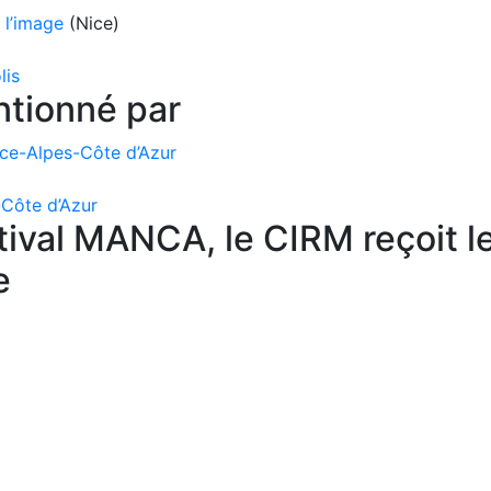
 l’image
(Nice)
lis
ntionné par
nce-Alpes-Côte d’Azur
-Côte d’Azur
tival MANCA, le CIRM reçoit l
e