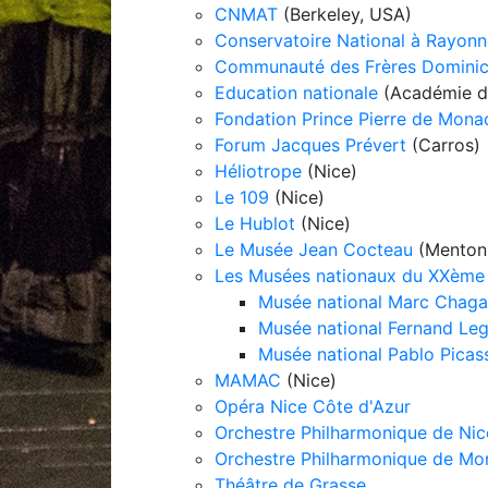
CNMAT
(Berkeley, USA)
Conservatoire National à Rayon
Communauté des Frères Domini
Education nationale
(Académie d
Fondation Prince Pierre de Mona
Forum Jacques Prévert
(Carros)
Héliotrope
(Nice)
Le 109
(Nice)
Le Hublot
(Nice)
Le Musée Jean Cocteau
(Menton
Les Musées nationaux du XXème 
Musée national Marc Chagal
Musée national Fernand Leg
Musée national Pablo Picasso
MAMAC
(Nice)
Opéra Nice Côte d'Azur
Orchestre Philharmonique de Nic
Orchestre Philharmonique de Mo
Théâtre de Grasse