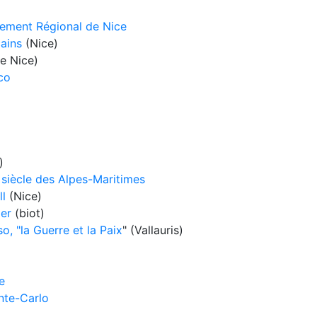
nement Régional de Nice
cains
(Nice)
e Nice)
co
)
siècle des Alpes-Maritimes
l
(Nice)
er
(biot)
, "la Guerre et la Paix
" (Vallauris)
e
nte-Carlo