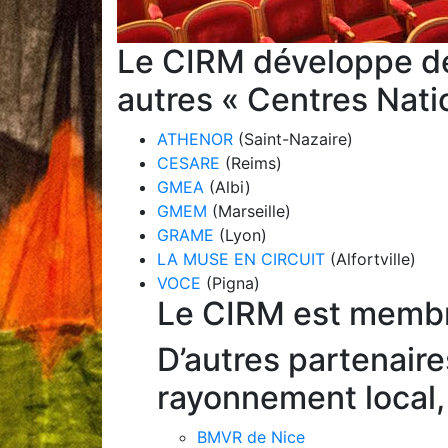
Le CIRM développe d
autres « Centres Nati
ATHENOR
(Saint-Nazaire)
CESARE
(Reims)
GMEA
(Albi)
GMEM
(Marseille)
GRAME
(Lyon)
LA MUSE EN CIRCUIT
(Alfortville)
VOCE
(Pigna)
Le CIRM est membre
D’autres partenaire
rayonnement local, 
BMVR de Nice