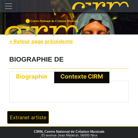
« Retour page précédente
BIOGRAPHIE DE
Biographie
Contexte CIRM
Extranet artiste
CIRM, Centre National de Création Musicale
33 avenue Jean Médecin, 06000 Nice