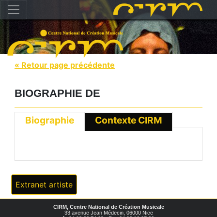
« Retour page précédente
BIOGRAPHIE DE
Biographie
Contexte CIRM
Extranet artiste
CIRM, Centre National de Création Musicale
33 avenue Jean Médecin, 06000 Nice