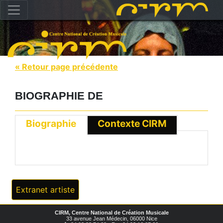
« Retour page précédente
BIOGRAPHIE DE
Biographie
Contexte CIRM
Extranet artiste
CIRM, Centre National de Création Musicale
33 avenue Jean Médecin, 06000 Nice