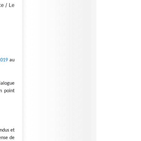
/
ce
Le
2019
au
ialogue
n point
endus et
ense de