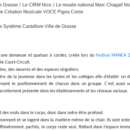
/
/
de Grasse
Le CIRM Nice
Le musée national Marc Chagall Ni
 de Création Musicale VOCE Pigna Corse
le Système Castafiore Ville de Grasse
une danseuse et quatuor à cordes, créée lors du
Festival MANCA 
e Court-Circuit.
ées, des oeuvres et des espaces singuliers.
e de la jeunesse dans les lycées et les collèges afin d’établir un d
onnant le positionnement de chacun dans un groupe. C’est aussi u
rcèlement présente dans les établissements et les réseaux sociaux.
 des mots dans le corps, donc dans notre être profond.
résonnent et se logent dans la matière même de la chair. Ils sont ent
fondrement, parfois, le corps reste seul, flottant dans l’espace imm