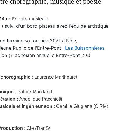
ntre chorégraphie, musique et poésie
14h - Ecoute musicale
) suivi d'un bord plateau avec l'équipe artistique
é termine sa tournée 2021 à Nice,
Jeune Public de l'Entre-Pont :
Les Buissonnières
tion (+ adhésion annuelle Entre-Pont 2 €)
 chorégraphie :
Laurence Marthouret
sique
:
Patrick Marcland
étation :
Angelique Pacchiotti
sicale et ingénieur son :
Camille Giuglaris (CIRM)
Production :
Cie /TranS/