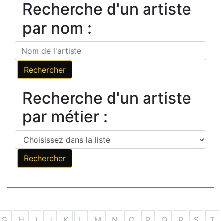
Recherche d'un artiste
par nom :
Recherche d'un artiste
par métier :
G
H
I
J
K
L
M
N
O
P
Q
R
S
T