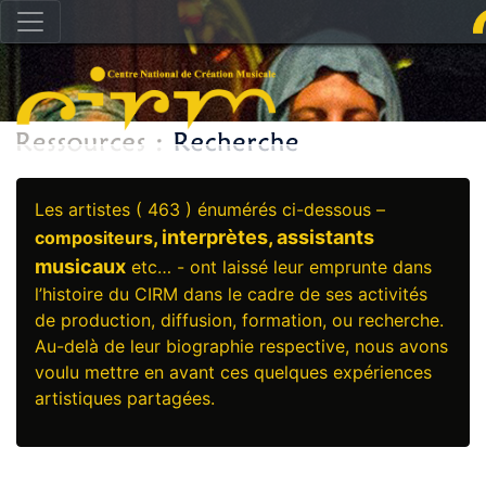
Les artistes ( 463 ) énumérés ci-dessous –
, interprètes, assistants
compositeurs
musicaux
etc… - ont laissé leur emprunte dans
l’histoire du CIRM dans le cadre de ses activités
de production, diffusion, formation, ou recherche.
Au-delà de leur biographie respective, nous avons
voulu mettre en avant ces quelques expériences
artistiques partagées.