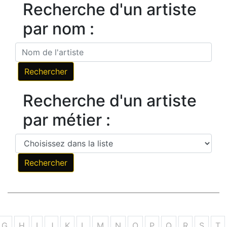
Recherche d'un artiste
par nom :
Recherche d'un artiste
par métier :
G
H
I
J
K
L
M
N
O
P
Q
R
S
T