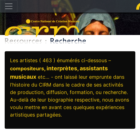
Les artistes ( 463 ) énumérés ci-dessous –
, interprètes, assistants
compositeurs
musicaux
etc… - ont laissé leur emprunte dans
l’histoire du CIRM dans le cadre de ses activités
de production, diffusion, formation, ou recherche.
Au-delà de leur biographie respective, nous avons
voulu mettre en avant ces quelques expériences
artistiques partagées.