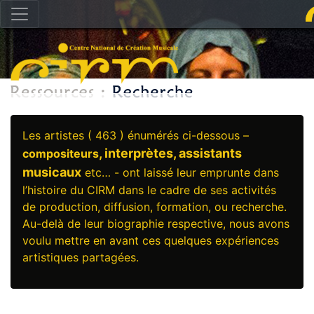
Les artistes ( 463 ) énumérés ci-dessous –
, interprètes, assistants
compositeurs
musicaux
etc… - ont laissé leur emprunte dans
l’histoire du CIRM dans le cadre de ses activités
de production, diffusion, formation, ou recherche.
Au-delà de leur biographie respective, nous avons
voulu mettre en avant ces quelques expériences
artistiques partagées.