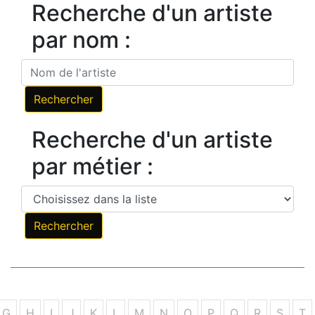
Recherche d'un artiste
par nom :
Recherche d'un artiste
par métier :
G
H
I
J
K
L
M
N
O
P
Q
R
S
T