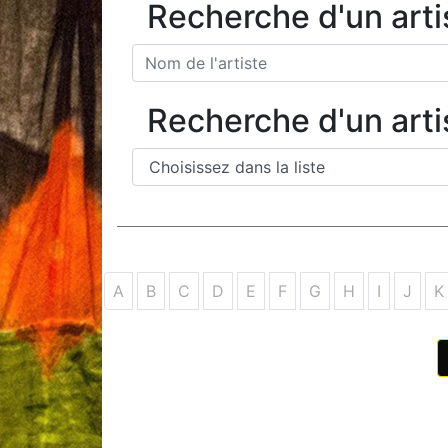
Recherche d'un arti
Recherche d'un artis
A
B
C
D
E
F
G
H
I
J
K