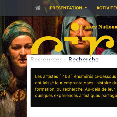
PRÉSENTATION
ACTIVITÉ
Les artistes ( 463 ) énumérés ci-dessous
ont laissé leur emprunte dans l’histoire d
formation, ou recherche. Au-delà de leur
quelques expériences artistiques partag