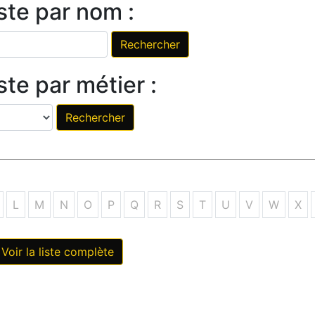
ste par nom :
te par métier :
L
M
N
O
P
Q
R
S
T
U
V
W
X
Voir la liste complète