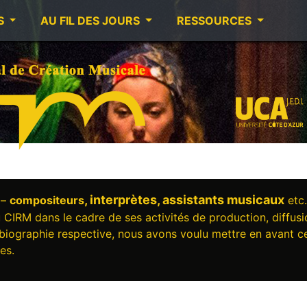
S
AU FIL DES JOURS
RESSOURCES
, interprètes, assistants musicaux
 –
compositeurs
etc
u CIRM dans le cadre de ses activités de production, diffusi
 biographie respective, nous avons voulu mettre en avant c
ées.