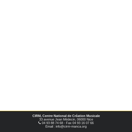
CIRM, Centre National de Création Musicale
33 avenue Jean Médecin, 06000 Nice
04 93 88 74 68 - Fax 04 93 16 07 66
Email : info@cirm-manca.org