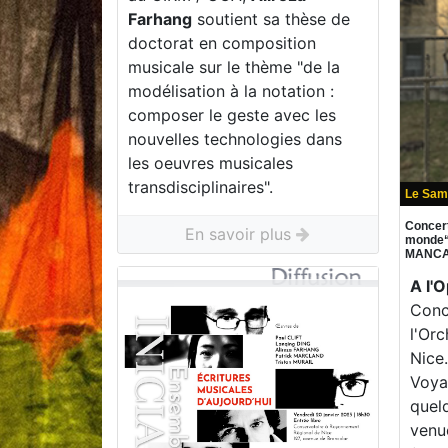
Farhang
soutient sa thèse de
doctorat en composition
musicale sur le thème "de la
modélisation à la notation :
composer le geste avec les
nouvelles technologies dans
les oeuvres musicales
transdisciplinaires".
Le Sam
Concer
En savoir plus
monde“ 
MANCA
A l'
Conc
l'Or
Nice
Voya
quel
venu