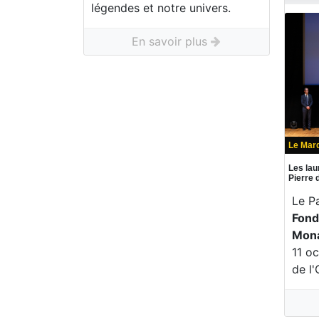
légendes et notre univers.
En savoir plus
Le Mard
Les lau
Pierre
Le P
Fond
Mon
11 o
de l