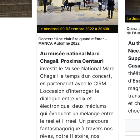
Le Jeu
Opera p
Le Vendredi 09 Décembre 2022 à 20h00
de l'A
Concert “Une clairière quand même“ -
Au t
MANCA Automne 2022
Nice
Au musée national Marc
Supp
Chagall
.
Proxima Centauri
Casa
investit le Musée National Marc
théât
Chagall le temps d’un concert,
d'
Es
en partenariat avec le CIRM.
magn
L’occasion d’interroger le
trans
dialogue entre voix et
et c
électronique, deux médiums
choe
qui évoquent un mélange entre
le réel et l’irréel. Un parcours
fantasmagorique à travers nos
rêves, notre Histoire, nos