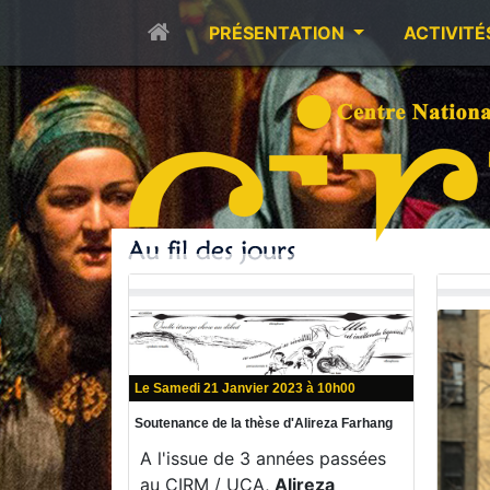
PRÉSENTATION
ACTIVITÉ
Le Samedi 21 Janvier 2023 à 10h00
Soutenance de la thèse d'Alireza Farhang
A l'issue de 3 années passées
au CIRM / UCA,
Alireza