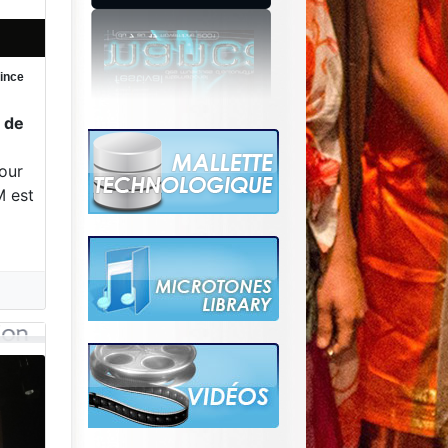
rince
e de
e
our
M est