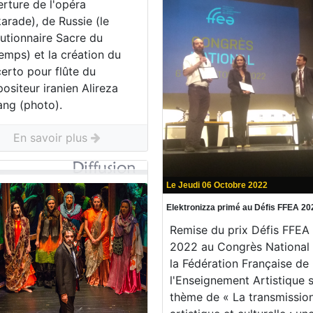
rture de l'opéra
arade), de Russie (le
lutionnaire Sacre du
emps) et la création du
rto pour flûte du
siteur iranien Alireza
ang (photo).
En savoir plus
Le Jeudi 06 Octobre 2022
Elektronizza primé au Défis FFEA 20
Remise du prix Défis FFEA
2022 au Congrès National
la Fédération Française de
l'Enseignement Artistique s
thème de « La transmissio