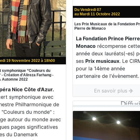
Du Vendredi 07
au Mardi 11 Octobre 2022
Les Prix Musicaux de la Fondation P
Pierre de Monaco
La Fondation Prince Pierr
Monaco
récompense cett
année deux lauréats(-es) p
ses
Prix musicaux
. Le CIR
edi 19 Novembre 2022 à 18h00
pour la 14ème année
t symphonique “Couleurs du
partenaire de l'évènement.
- Création d'Alireza Farhang -
 Automne 2022
Opéra Nice Côte d'Azur.
En savoir plus
ert symphonique avec
chestre Philharmonique de
. "Couleurs du monde" :
ge autour du monde avec
ques pages significatives
es du Danemark