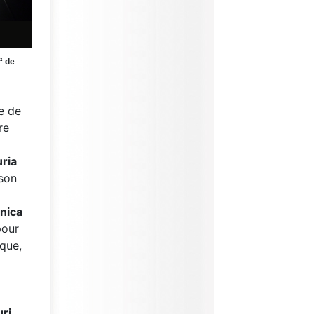
“ de
e de
re
ria
son
nica
pour
ique,
ri,