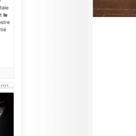
e
itale
nt
le
estre
tié