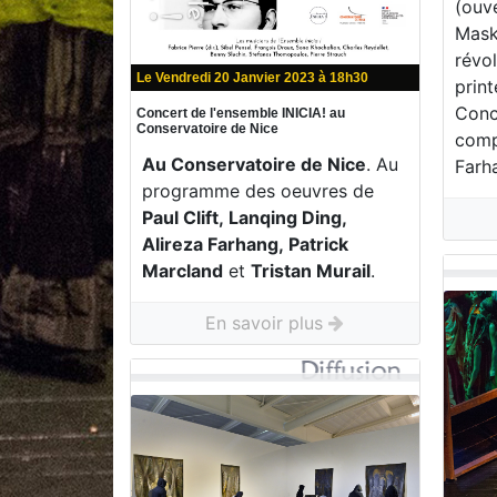
(ouve
Mask
révo
Le Vendredi 20 Janvier 2023 à 18h30
print
Conce
Concert de l'ensemble INICIA! au
Conservatoire de Nice
compo
Au Conservatoire de Nice
. Au
Farh
programme des oeuvres de
Paul Clift, Lanqing Ding,
Alireza Farhang, Patrick
Marcland
et
Tristan Murail
.
En savoir plus