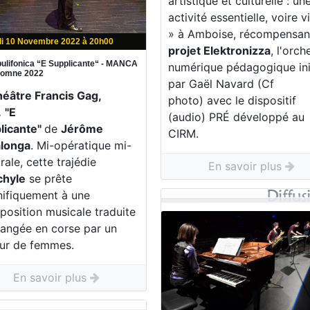
artistique et culturelle : un
activité essentielle, voire v
» à Amboise, récompensa
di 10 Novembre 2022 à 20h00
projet Elektronizza
, l'orch
ulifonica “E Supplicante“ - MANCA
numérique pédagogique ini
utomne 2022
par Gaël Navard (Cf
héâtre Francis Gag,
photo) avec le dispositif
.
"E
(audio) PRÉ développé au
licante"
de
Jérôme
CIRM.
longa
. Mi-opératique mi-
rale, cette trajédie
En savoir plus
chyle
se prête
ifiquement à une
position musicale traduite
hangée en corse par un
ur de femmes.
En savoir plus