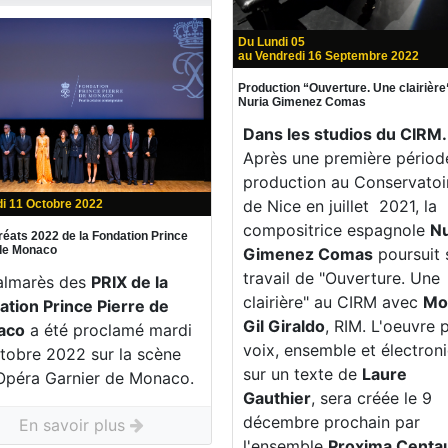
Du Lundi 05
au Vendredi 16 Septembre 2022
Production “Ouverture. Une clairière
Nuria Gimenez Comas
Dans les studios du CIRM.
Après une première périod
production au Conservatoi
de Nice en juillet 2021, la
i 11 Octobre 2022
compositrice espagnole
Nu
réats 2022 de la Fondation Prince
 de Monaco
Gimenez Comas
poursuit 
travail de "Ouverture. Une
almarès des
PRIX de la
clairière" au CIRM avec
Mo
ation Prince Pierre de
Gil Giraldo
, RIM. L'oeuvre 
aco
a été proclamé mardi
voix, ensemble et électron
ctobre 2022 sur la scène
sur un texte de
Laure
'Opéra Garnier de Monaco.
Gauthier
, sera créée le 9
décembre prochain par
En savoir plus
l'ensemble
Proxima Centau