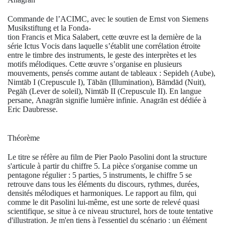
Commande de l’
ACIMC
, avec le soutien de
Ernst von Siemens
Musikstiftung
et la
Fonda-
tion Francis et Mica Salabert
, cette œuvre est la dernière de la
série
Ictus Vocis
dans laquelle s’établit une corrélation étroite
entre le timbre des instruments, le geste des interprètes et les
motifs mélodiques. Cette œuvre s’organise en plusieurs
mouvements, pensés comme autant de tableaux :
Sepideh
(Aube),
Nimtāb I
(Crepuscule I),
Tābān
(Illumination),
Bāmdād
(Nuit),
Pegāh
(Lever de soleil),
Nimtāb II
(Crepuscule II). En langue
persane,
Anagrān
signifie lumière infinie.
Anagrān
est dédiée à
Eric Daubresse.
Théorème
Le titre se réfère au film de Pier Paolo Pasolini dont la structure
s'articule à partir du chiffre 5. La pièce s'organise comme un
pentagone régulier : 5 parties, 5 instruments, le chiffre 5 se
retrouve dans tous les éléments du discours, rythmes, durées,
densités mélodiques et harmoniques. Le rapport au film, qui
comme le dit Pasolini lui-même, est une sorte de relevé quasi
scientifique, se situe à ce niveau structurel, hors de toute tentative
d'illustration. Je m'en tiens à l'essentiel du scénario : un élément