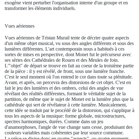
exogène vient perturber l'organisation interne d'un groupe et en
transformer les éléments individuels.
Vues aériennes
Vues aériennes
de Tristan Murail tente de décrire quatre aspects
d'un même objet musical, vu sous des angles différents et sous des
lumières différentes. L'art contemporain nous a habitués à ces
sortes de mises en perspective, dont Monet fut le précurseur avec
ses séries des Cathédrales de Rouen et des Meules de foin.
L'"objet" de départ se trouve en fait au coeur de la troisième partie
de la pièce : il y est révélé, de front, sous une lumière franche.
C'est le seul moment où l'on entend le cor dans toute sa plénitude.
Avant, et après, on percevra des distorsions de cet objet. C'est en
fait le jeu des lumières et des ombres, celui des angles de vue
révélant des réalités différentes, formant le véritable sujet de la
partition, de même que le sujet de Monet est la lumière plus que la
cathédrale qui sert de révélateur à cette lumière. Musicalement,
cette idée se traduit par le procédé de la distorsion, qui s'applique à
tous les aspects de la musique: forme globale, microstructures,
spectres harmoniques, durées. Comme dans un jeu
d'anamorphoses, l'angle de vue change sans cesse, produisant des
couleurs variables mais cohérentes par leur source commune.
La pièce se divise donc en quatre "aspects", ou quatre moments,