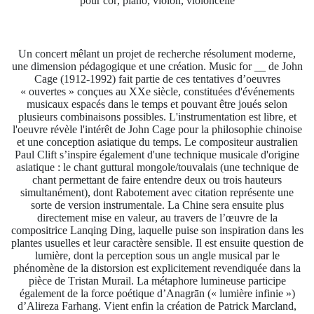
pour cor, piano, violon, violoncelle
Un concert mêlant un projet de recherche résolument moderne,
une dimension pédagogique et une création.
Music for __
de John
Cage (1912-1992) fait partie de ces tentatives d’oeuvres
« ouvertes » conçues au XXe siècle, constituées d'événements
musicaux espacés dans le temps et pouvant être joués selon
plusieurs combinaisons possibles. L'instrumentation est libre, et
l'oeuvre révèle l'intérêt de John Cage pour la philosophie chinoise
et une conception asiatique du temps. Le compositeur australien
Paul Clift s’inspire également d'une technique musicale d'origine
asiatique : le chant guttural mongole/touvalais (une technique de
chant permettant de faire entendre deux ou trois hauteurs
simultanément), dont
Rabotement avec citation
représente une
sorte de version instrumentale. La Chine sera ensuite plus
directement mise en valeur, au travers de l’œuvre de la
compositrice Lanqing Ding, laquelle puise son inspiration dans les
plantes usuelles et leur caractère sensible. Il est ensuite question de
lumière
, dont la perception sous un angle musical par le
phénomène de la distorsion est explicitement revendiquée dans la
pièce de Tristan Murail. La métaphore lumineuse participe
également de la force poétique d’
Anagrān
(« lumière infinie »)
d’Alireza Farhang. Vient enfin la création de Patrick Marcland,