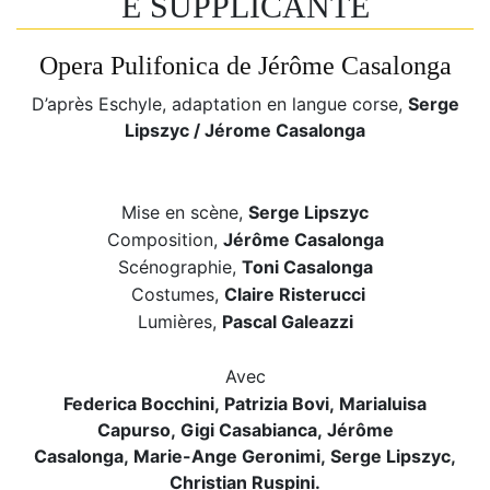
E SUPPLICANTE
Opera Pulifonica de Jérôme Casalonga
D’après Eschyle, adaptation en langue corse,
Serge
Lipszyc / Jérome Casalonga
Mise en scène,
Serge Lipszyc
Composition,
Jérôme Casalonga
Scénographie,
Toni Casalonga
Costumes,
Claire Risterucci
Lumières,
Pascal Galeazzi
Avec
Federica Bocchini,
Patrizia Bovi,
Marialuisa
Capurso,
Gigi Casabianca,
Jérôme
Casalonga,
Marie-Ange Geronimi,
Serge Lipszyc,
Christian Ruspini.