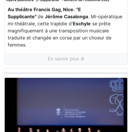
Opera pulifonica “E Supplicante“ - MANCA de l'Automne 2022
Au théâtre Francis Gag, Nice.
"E
Supplicante"
de
Jérôme Casalonga
. Mi-opératique
mi-théâtrale, cette trajédie d'
Eschyle
se prête
magnifiquement à une transposition musicale
traduite et changée en corse par un choeur de
femmes.
En savoir plus