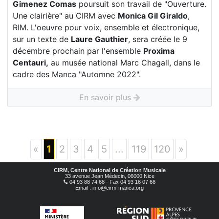
Gimenez Comas
poursuit son travail de "Ouverture.
Une clairière" au CIRM avec
Monica Gil Giraldo
,
RIM. L'oeuvre pour voix, ensemble et électronique,
sur un texte de
Laure Gauthier
, sera créée le 9
décembre prochain par l'ensemble
Proxima
Centauri,
au musée national Marc Chagall, dans le
cadre des Manca "Automne 2022".
En savoir plus
«
1
2
3
4
5
...
119
120
»
CIRM, Centre National de Création Musicale
33 avenue Jean Médecin, 06000 Nice
04 93 88 74 68 - Fax 04 93 16 07 66
Email : info@cirm-manca.org