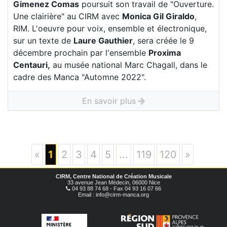
Gimenez Comas
poursuit son travail de "Ouverture.
Une clairière" au CIRM avec
Monica Gil Giraldo
,
RIM. L'oeuvre pour voix, ensemble et électronique,
sur un texte de
Laure Gauthier
, sera créée le 9
décembre prochain par l'ensemble
Proxima
Centauri,
au musée national Marc Chagall, dans le
cadre des Manca "Automne 2022".
En savoir plus
«
1
2
3
4
5
...
119
120
»
CIRM, Centre National de Création Musicale
33 avenue Jean Médecin, 06000 Nice
04 93 88 74 68 - Fax 04 93 16 07 66
Email : info@cirm-manca.org