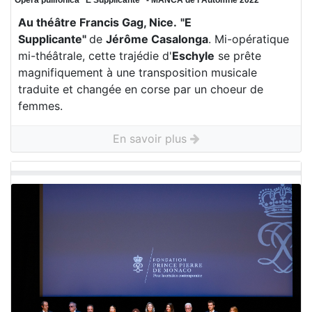
Opera pulifonica “E Supplicante“ - MANCA de l'Automne 2022
Au théâtre Francis Gag, Nice.
"E
Supplicante"
de
Jérôme Casalonga
. Mi-opératique
mi-théâtrale, cette trajédie d'
Eschyle
se prête
magnifiquement à une transposition musicale
traduite et changée en corse par un choeur de
femmes.
En savoir plus