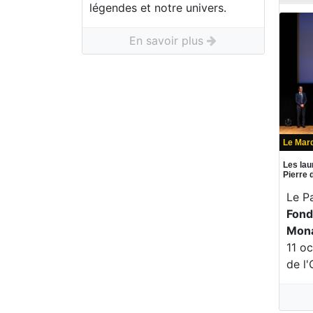
légendes et notre univers.
En savoir plus
Le Mard
Les lau
Pierre
Le P
Fond
Mon
11 o
de l