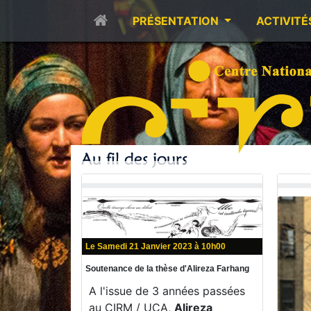
PRÉSENTATION
ACTIVITÉ
Le Samedi 21 Janvier 2023 à 10h00
Soutenance de la thèse d'Alireza Farhang
A l'issue de 3 années passées
au CIRM / UCA,
Alireza