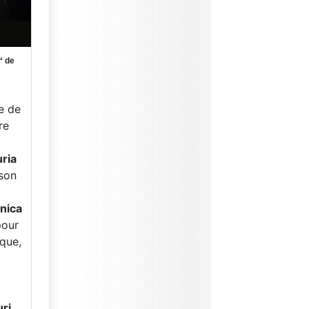
“ de
e de
re
ria
son
nica
pour
ique,
ri,