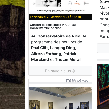
(ouve
Mask
révo
Le Vendredi 20 Janvier 2023 à 18h30
print
Conce
Concert de l'ensemble INICIA! au
Conservatoire de Nice
compo
Au Conservatoire de Nice
. Au
Farh
programme des oeuvres de
Paul Clift, Lanqing Ding,
Alireza Farhang, Patrick
Marcland
et
Tristan Murail
.
En savoir plus