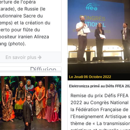
rture de l'opéra
arade), de Russie (le
lutionnaire Sacre du
emps) et la création du
rto pour flûte du
siteur iranien Alireza
ang (photo).
En savoir plus
Le Jeudi 06 Octobre 2022
Elektronizza primé au Défis FFEA 20
Remise du prix Défis FFEA
2022 au Congrès National
la Fédération Française de
l'Enseignement Artistique s
thème de « La transmissio