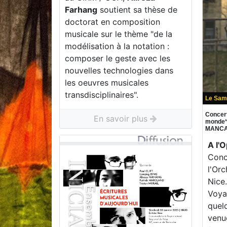
Farhang
soutient sa thèse de
doctorat en composition
musicale sur le thème "de la
modélisation à la notation :
composer le geste avec les
nouvelles technologies dans
les oeuvres musicales
transdisciplinaires".
Le Sam
Concer
En savoir plus
monde“ 
MANCA
A l'
Conc
l'Or
Nice
Voya
quel
venu