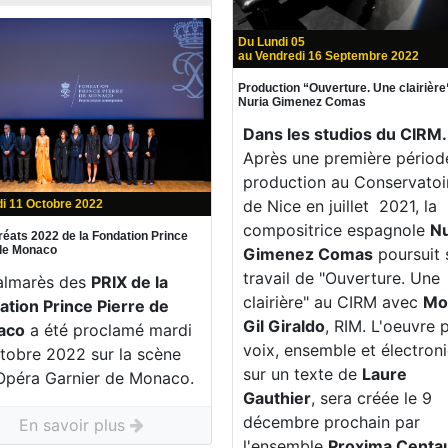
Du Lundi 05
au Vendredi 16 Septembre 2022
Production “Ouverture. Une clairière
Nuria Gimenez Comas
Dans les studios du CIRM.
Après une première périod
production au Conservatoi
de Nice en juillet 2021, la
i 11 Octobre 2022
compositrice espagnole
Nu
réats 2022 de la Fondation Prince
 de Monaco
Gimenez Comas
poursuit 
travail de "Ouverture. Une
almarès des
PRIX de la
clairière" au CIRM avec
Mo
ation Prince Pierre de
Gil Giraldo
, RIM. L'oeuvre 
aco
a été proclamé mardi
voix, ensemble et électron
ctobre 2022 sur la scène
sur un texte de
Laure
'Opéra Garnier de Monaco.
Gauthier
, sera créée le 9
décembre prochain par
En savoir plus
l'ensemble
Proxima Centau