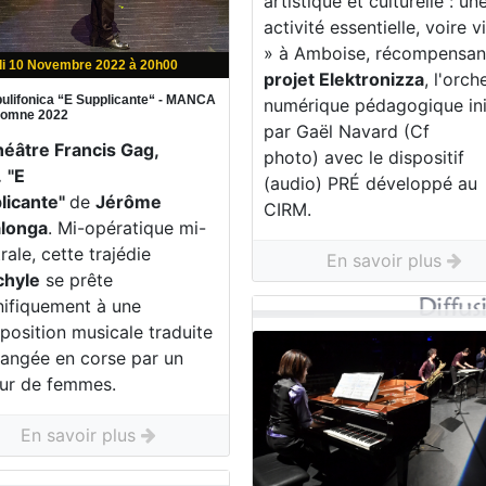
artistique et culturelle : un
activité essentielle, voire v
» à Amboise, récompensa
di 10 Novembre 2022 à 20h00
projet Elektronizza
, l'orch
ulifonica “E Supplicante“ - MANCA
numérique pédagogique ini
utomne 2022
par Gaël Navard (Cf
héâtre Francis Gag,
photo) avec le dispositif
.
"E
(audio) PRÉ développé au
licante"
de
Jérôme
CIRM.
longa
. Mi-opératique mi-
rale, cette trajédie
En savoir plus
chyle
se prête
ifiquement à une
position musicale traduite
hangée en corse par un
ur de femmes.
En savoir plus