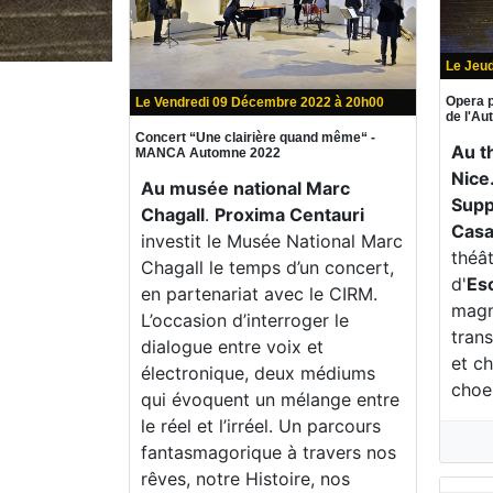
Le Jeu
Opera p
Le Vendredi 09 Décembre 2022 à 20h00
de l'A
Concert “Une clairière quand même“ -
Au t
MANCA Automne 2022
Nice
Au musée national Marc
Supp
Chagall
.
Proxima Centauri
Casa
investit le Musée National Marc
théât
Chagall le temps d’un concert,
d'
Es
en partenariat avec le CIRM.
magn
L’occasion d’interroger le
trans
dialogue entre voix et
et c
électronique, deux médiums
choe
qui évoquent un mélange entre
le réel et l’irréel. Un parcours
fantasmagorique à travers nos
rêves, notre Histoire, nos