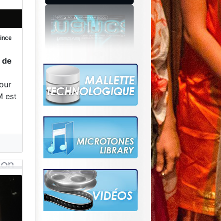
rince
e de
e
our
M est