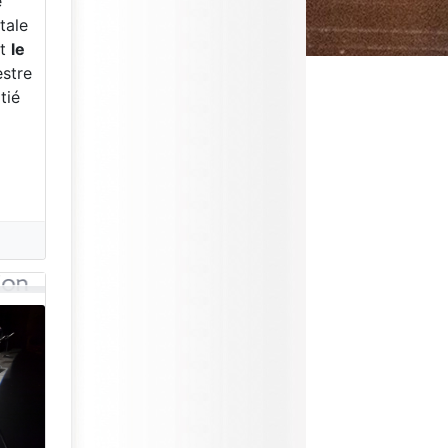
e
itale
nt
le
estre
tié