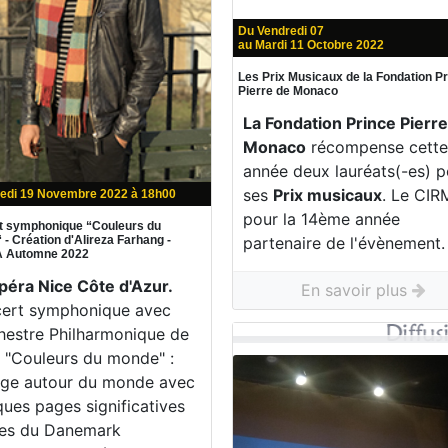
Du Vendredi 07
au Mardi 11 Octobre 2022
Les Prix Musicaux de la Fondation P
Pierre de Monaco
La Fondation Prince Pierr
Monaco
récompense cett
année deux lauréats(-es) p
ses
Prix musicaux
. Le CIR
edi 19 Novembre 2022 à 18h00
pour la 14ème année
t symphonique “Couleurs du
partenaire de l'évènement.
- Création d'Alireza Farhang -
 Automne 2022
Opéra Nice Côte d'Azur.
En savoir plus
ert symphonique avec
chestre Philharmonique de
. "Couleurs du monde" :
ge autour du monde avec
ques pages significatives
es du Danemark