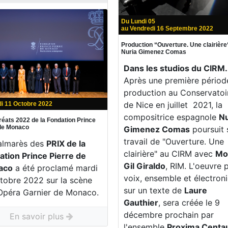
Du Lundi 05
au Vendredi 16 Septembre 2022
Production “Ouverture. Une clairière
Nuria Gimenez Comas
Dans les studios du CIRM.
Après une première périod
production au Conservatoi
de Nice en juillet 2021, la
i 11 Octobre 2022
compositrice espagnole
Nu
réats 2022 de la Fondation Prince
 de Monaco
Gimenez Comas
poursuit 
travail de "Ouverture. Une
almarès des
PRIX de la
clairière" au CIRM avec
Mo
ation Prince Pierre de
Gil Giraldo
, RIM. L'oeuvre 
aco
a été proclamé mardi
voix, ensemble et électron
ctobre 2022 sur la scène
sur un texte de
Laure
'Opéra Garnier de Monaco.
Gauthier
, sera créée le 9
décembre prochain par
En savoir plus
l'ensemble
Proxima Centau