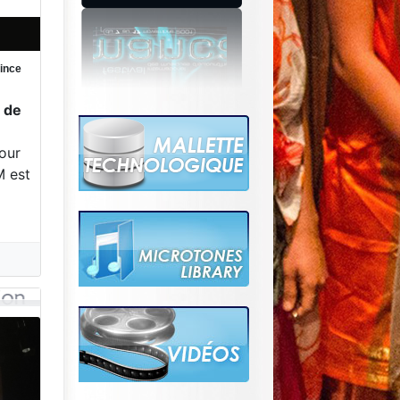
rince
e de
e
our
M est