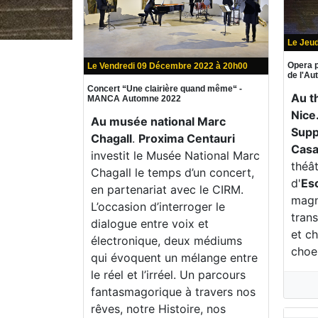
Le Jeu
Opera p
Le Vendredi 09 Décembre 2022 à 20h00
de l'A
Concert “Une clairière quand même“ -
Au t
MANCA Automne 2022
Nice
Au musée national Marc
Supp
Chagall
.
Proxima Centauri
Casa
investit le Musée National Marc
théât
Chagall le temps d’un concert,
d'
Es
en partenariat avec le CIRM.
magn
L’occasion d’interroger le
trans
dialogue entre voix et
et c
électronique, deux médiums
choe
qui évoquent un mélange entre
le réel et l’irréel. Un parcours
fantasmagorique à travers nos
rêves, notre Histoire, nos