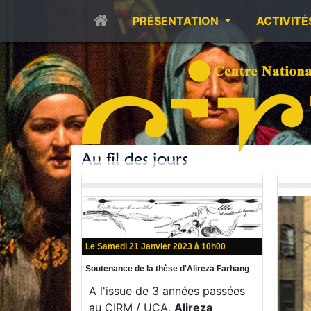
PRÉSENTATION
ACTIVITÉ
Le Samedi 21 Janvier 2023 à 10h00
Soutenance de la thèse d'Alireza Farhang
A l'issue de 3 années passées
au CIRM / UCA,
Alireza