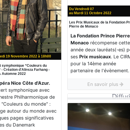
Du Vendredi 07
au Mardi 11 Octobre 2022
Les Prix Musicaux de la Fondation P
Pierre de Monaco
La Fondation Prince Pierr
Monaco
récompense cett
année deux lauréats(-es) p
ses
Prix musicaux
. Le CIR
edi 19 Novembre 2022 à 18h00
pour la 14ème année
t symphonique “Couleurs du
partenaire de l'évènement.
- Création d'Alireza Farhang -
 Automne 2022
Opéra Nice Côte d'Azur.
En savoir plus
ert symphonique avec
chestre Philharmonique de
. "Couleurs du monde" :
ge autour du monde avec
ques pages significatives
es du Danemark