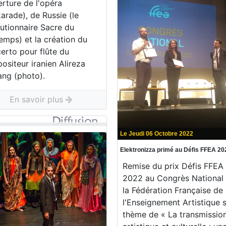
rture de l'opéra
arade), de Russie (le
lutionnaire Sacre du
emps) et la création du
rto pour flûte du
siteur iranien Alireza
ang (photo).
En savoir plus
Le Jeudi 06 Octobre 2022
Elektronizza primé au Défis FFEA 20
Remise du prix Défis FFEA
2022 au Congrès National
la Fédération Française de
l'Enseignement Artistique s
thème de « La transmissio