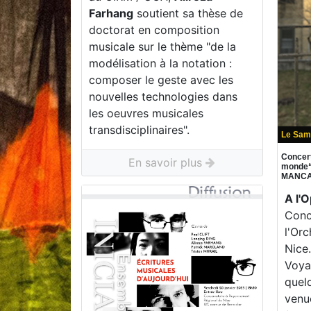
Farhang
soutient sa thèse de
doctorat en composition
musicale sur le thème "de la
modélisation à la notation :
composer le geste avec les
nouvelles technologies dans
les oeuvres musicales
transdisciplinaires".
Le Sam
Concer
En savoir plus
monde“ 
MANCA
A l'
Conc
l'Or
Nice
Voya
quel
venu