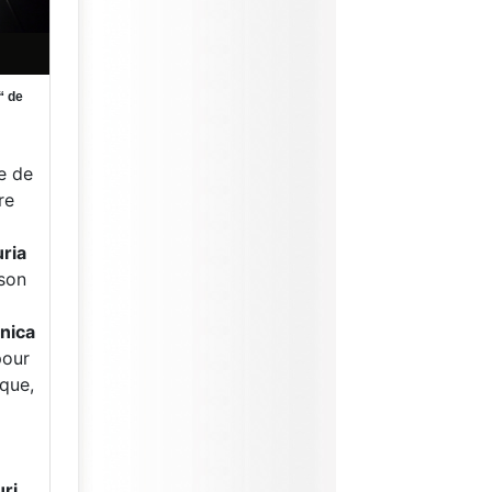
“ de
e de
re
ria
son
nica
pour
ique,
ri,