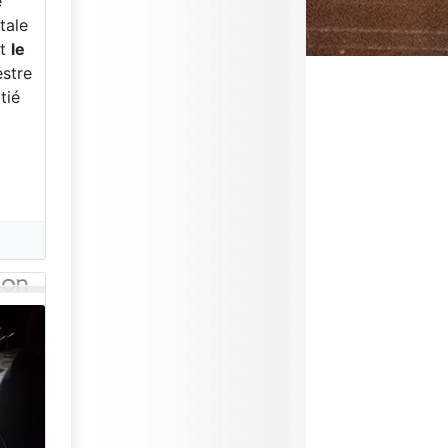
e
itale
nt
le
estre
tié