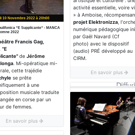
artistique et culturelle : un
activité essentielle, voire v
» à Amboise, récompensa
di 10 Novembre 2022 à 20h00
projet Elektronizza
, l'orch
ulifonica “E Supplicante“ - MANCA
numérique pédagogique ini
utomne 2022
par Gaël Navard (Cf
héâtre Francis Gag,
photo) avec le dispositif
.
"E
(audio) PRÉ développé au
licante"
de
Jérôme
CIRM.
longa
. Mi-opératique mi-
rale, cette trajédie
En savoir plus
chyle
se prête
ifiquement à une
position musicale traduite
hangée en corse par un
ur de femmes.
En savoir plus