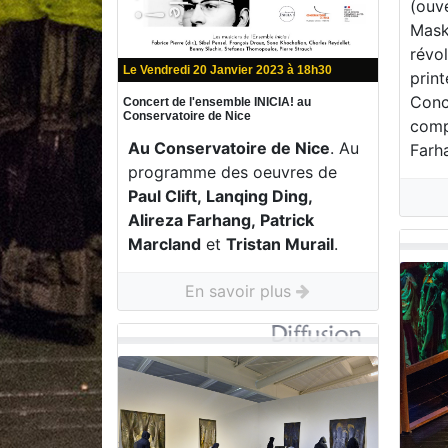
(ouve
Mask
révo
Le Vendredi 20 Janvier 2023 à 18h30
print
Conce
Concert de l'ensemble INICIA! au
Conservatoire de Nice
compo
Au Conservatoire de Nice
. Au
Farh
programme des oeuvres de
Paul Clift, Lanqing Ding,
Alireza Farhang, Patrick
Marcland
et
Tristan Murail
.
En savoir plus