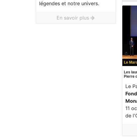
légendes et notre univers.
En savoir plus
Le Mard
Les lau
Pierre
Le P
Fond
Mon
11 o
de l