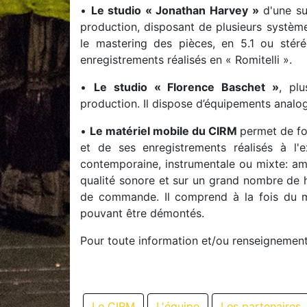
•
Le studio « Jonathan Harvey »
d'une su
production, disposant de plusieurs systèmes
le mastering des pièces, en 5.1 ou stéré
enregistrements réalisés en « Romitelli ».
•
Le studio « Florence Baschet »
, pl
production. Il dispose d’équipements analog
•
Le matériel mobile du CIRM
permet de fo
et de ses enregistrements réalisés à l'
contemporaine, instrumentale ou mixte: amp
qualité sonore et sur un grand nombre de ha
de commande. Il comprend à la fois du ma
pouvant être démontés.
Pour toute information et/ou renseignemen
Le CIRM
L'équipe
Les partenaires