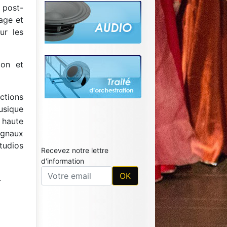
 post-
xage et
ur les
ion et
ctions
usique
 haute
signaux
tudios
Recevez notre lettre
d'information
.