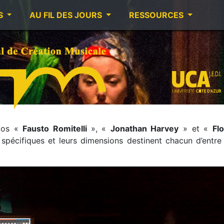
S
AU FIL DES JOURS
RESSOURCES
dios «
Fausto Romitelli
», «
Jonathan Harvey
» et «
Fl
spécifiques et leurs dimensions destinent chacun d’entre