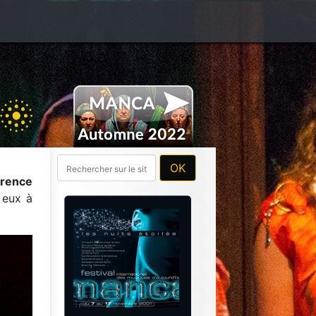
orence
 eux à