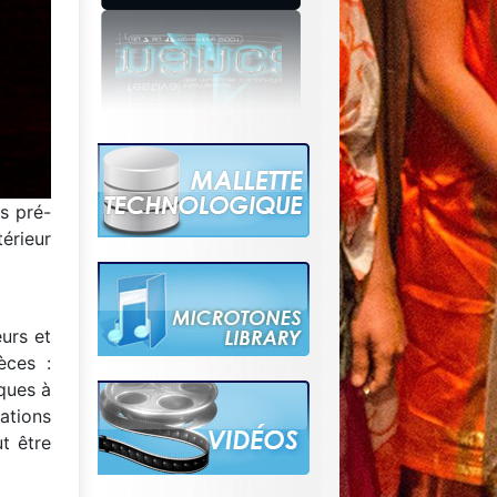
s pré-
érieur
eurs et
èces :
ques à
ations
t être