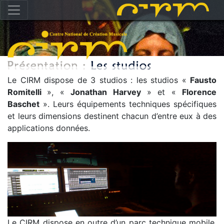
Le CIRM dispose de 3 studios : les studios «
Fausto
Romitelli
», «
Jonathan Harvey
» et «
Florence
Baschet
». Leurs équipements techniques spécifiques
et leurs dimensions destinent chacun d’entre eux à des
applications données.
Le CIRM dispose en outre d’un parc technique mobile,