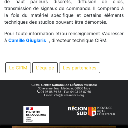
de haut parleurs discrets, diffusion de clics,
transmission de signaux de commande. Il comprend à
la fois du matériel spécifique et certains éléments
techniques des studios pouvant être démontés.
Pour toute information et/ou renseignement s'adresser
à
Camille Giuglaris
, directeur technique CIRM.
Le CIRM
L'équipe
Les partenaires
CIRM, Centre National de Création Musicale
33 avenue Jean Médecin, 06000 Nice
04 93 88 74 68 - Fax 04 93 16 07 66
Email : info@cirm-manca.org