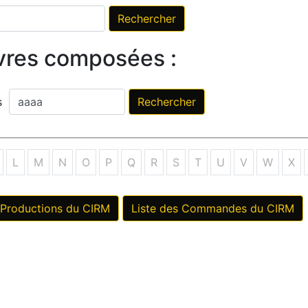
vres composées :
ès
L
M
N
O
P
Q
R
S
T
U
V
W
X
 Productions du CIRM
Liste des Commandes du CIRM