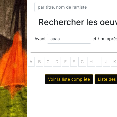
Rechercher les oeu
Avant
et / ou apr
A
B
C
D
E
F
G
H
I
J
K
Voir la liste complète
Liste des