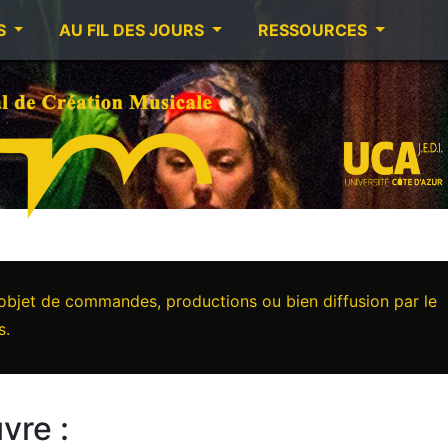
S
AU FIL DES JOURS
RESSOURCES
’objet de commandes, productions ou bien diffusion par le
s.
vre :