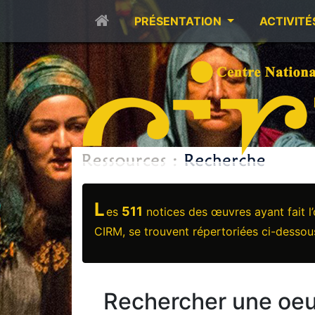
PRÉSENTATION
ACTIVITÉ
L
511
es
notices des œuvres ayant fait l
CIRM, se trouvent répertoriées ci-dessou
Rechercher une oeu