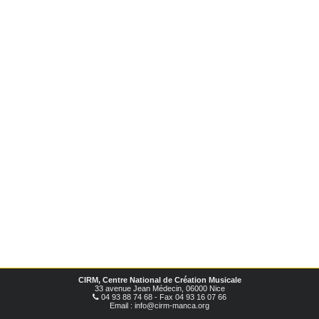
CIRM, Centre National de Création Musicale
33 avenue Jean Médecin, 06000 Nice
04 93 88 74 68 - Fax 04 93 16 07 66
Email : info@cirm-manca.org