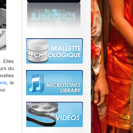
. Elles
urs du
velles
rie
, le
eur.