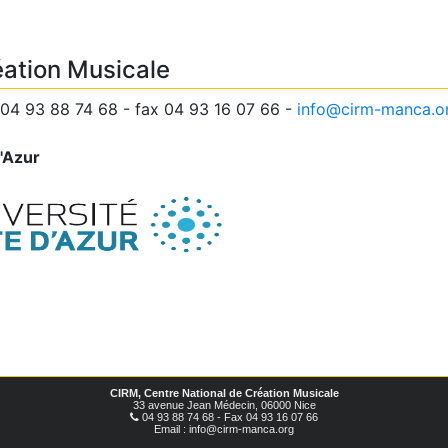
éation Musicale
04 93 88 74 68 - fax 04 93 16 07 66 -
info@cirm-manca.o
d'Azur
CIRM, Centre National de Création Musicale
33 avenue Jean Médecin, 06000 Nice
04 93 88 74 68 - Fax 04 93 16 07 66
Email : info@cirm-manca.org