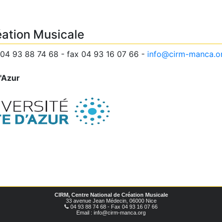
éation Musicale
04 93 88 74 68 - fax 04 93 16 07 66 -
info@cirm-manca.o
d'Azur
CIRM, Centre National de Création Musicale
33 avenue Jean Médecin, 06000 Nice
04 93 88 74 68 - Fax 04 93 16 07 66
Email : info@cirm-manca.org