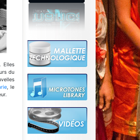
. Elles
urs du
velles
rie
, le
eur.