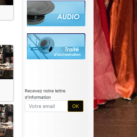
Recevez notre lettre
d'information