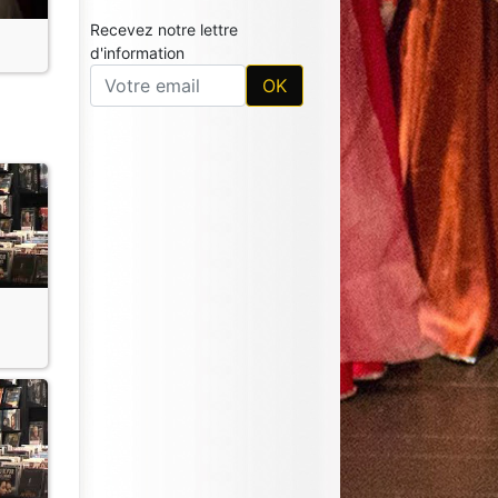
Recevez notre lettre
d'information