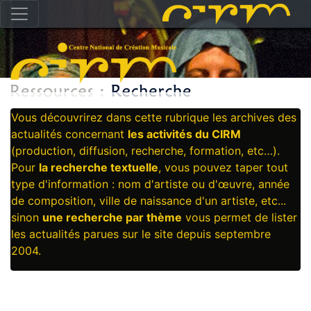
Vous découvrirez dans cette rubrique les archives des
actualités concernant
les activités du CIRM
(production, diffusion, recherche, formation, etc…).
Pour
la recherche textuelle
, vous pouvez taper tout
type d'information : nom d'artiste ou d'œuvre, année
de composition, ville de naissance d'un artiste, etc...
sinon
une recherche par thème
vous permet de lister
les actualités parues sur le site depuis septembre
2004.