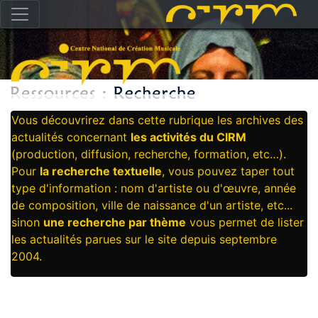
Vous découvrirez dans cette rubrique les archives des
actualités concernant
les activités du CIRM
(production, diffusion, recherche, formation, etc…).
Pour
la recherche textuelle
, vous pouvez taper tout
type d'information : nom d'artiste ou d'œuvre, année
de composition, ville de naissance d'un artiste, etc...
sinon
une recherche par thème
vous permet de lister
les actualités parues sur le site depuis septembre
2004.