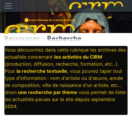
Vous découvrirez dans cette rubrique les archives des
actualités concernant
les activités du CIRM
(production, diffusion, recherche, formation, etc…).
Pour
la recherche textuelle
, vous pouvez taper tout
type d'information : nom d'artiste ou d'œuvre, année
de composition, ville de naissance d'un artiste, etc...
sinon
une recherche par thème
vous permet de lister
les actualités parues sur le site depuis septembre
2004.