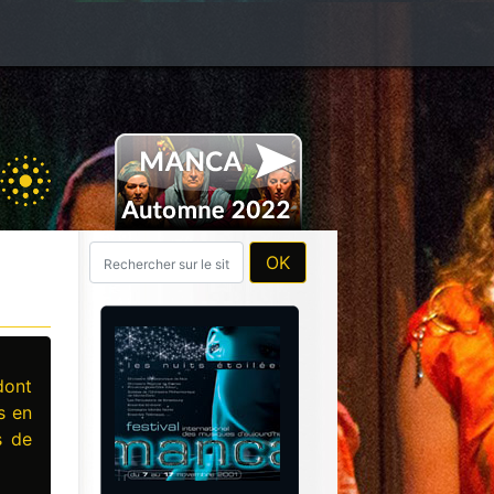
dont
s en
s de