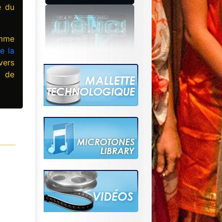
e du
amme
e la
vers
, de