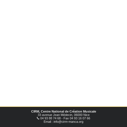
CIRM, Centre National de Création Musicale
33 avenue Jean Médecin, 06000 Nice
04 93 88 74 68 - Fax 04 93 16 07 66
Email : info@cirm-manca.org