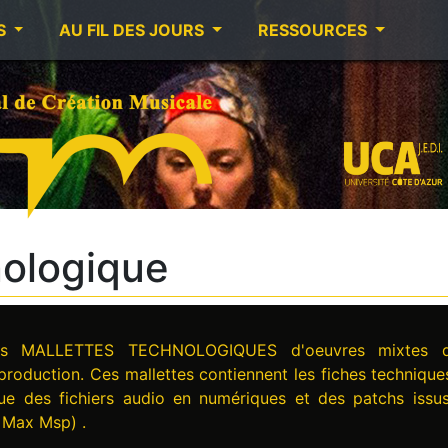
S
AU FIL DES JOURS
RESSOURCES
nologique
les MALLETTES TECHNOLOGIQUES d'oeuvres mixtes 
 production. Ces mallettes contiennent les fiches technique
que des fichiers audio en numériques et des patchs issu
. Max Msp) .