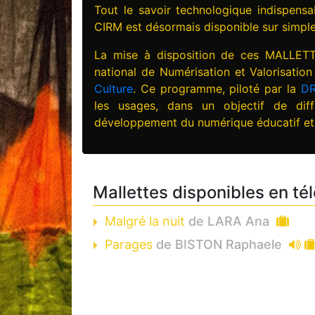
Tout le savoir technologique indispensa
CIRM est désormais disponible sur simpl
La mise à disposition de ces MALLE
national de Numérisation et Valorisatio
Culture
. Ce programme, piloté par la
DR
les usages, dans un objectif de dif
développement du numérique éducatif et 
Mallettes disponibles en té
Malgré la nuit
de LARA Ana
Parages
de BISTON Raphaele