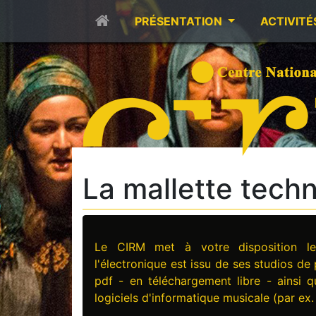
PRÉSENTATION
ACTIVITÉ
La mallette tech
Le CIRM met à votre disposition 
l'électronique est issu de ses studios de
pdf - en téléchargement libre - ainsi 
logiciels d'informatique musicale (par ex