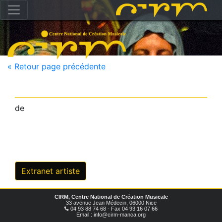
« Retour page précédente
de
Extranet artiste
CIRM, Centre National de Création Musicale
33 avenue Jean Médecin, 06000 Nice
04 93 88 74 68 - Fax 04 93 16 07 66
Email : info@cirm-manca.org