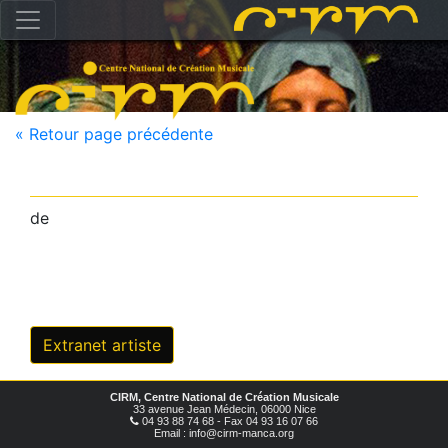
« Retour page précédente
de
Extranet artiste
CIRM, Centre National de Création Musicale
33 avenue Jean Médecin, 06000 Nice
04 93 88 74 68 - Fax 04 93 16 07 66
Email : info@cirm-manca.org