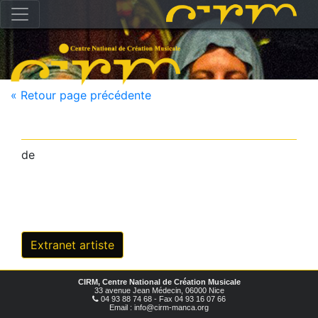
« Retour page précédente
de
Extranet artiste
CIRM, Centre National de Création Musicale
33 avenue Jean Médecin, 06000 Nice
04 93 88 74 68 - Fax 04 93 16 07 66
Email : info@cirm-manca.org