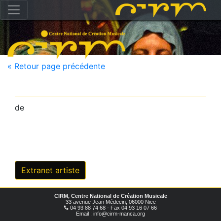
« Retour page précédente
de
Extranet artiste
CIRM, Centre National de Création Musicale
33 avenue Jean Médecin, 06000 Nice
04 93 88 74 68 - Fax 04 93 16 07 66
Email : info@cirm-manca.org