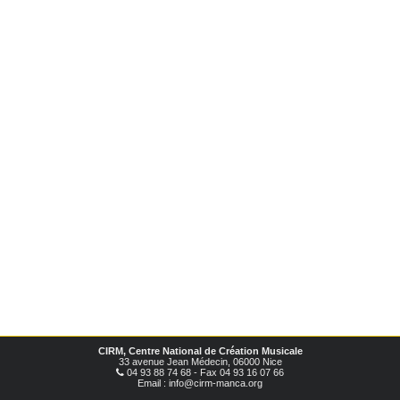
CIRM, Centre National de Création Musicale
33 avenue Jean Médecin, 06000 Nice
04 93 88 74 68 - Fax 04 93 16 07 66
Email : info@cirm-manca.org