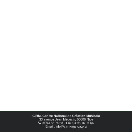
CIRM, Centre National de Création Musicale
33 avenue Jean Médecin, 06000 Nice
04 93 88 74 68 - Fax 04 93 16 07 66
Email : info@cirm-manca.org