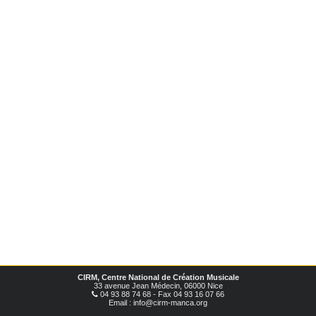
CIRM, Centre National de Création Musicale
33 avenue Jean Médecin, 06000 Nice
04 93 88 74 68 - Fax 04 93 16 07 66
Email : info@cirm-manca.org