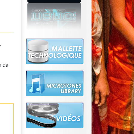
r
n de