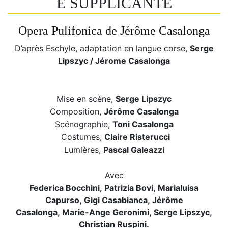
E SUPPLICANTE
Opera Pulifonica de Jérôme Casalonga
D’après Eschyle, adaptation en langue corse,
Serge
Lipszyc / Jérome Casalonga
Mise en scène,
Serge Lipszyc
Composition,
Jérôme Casalonga
Scénographie,
Toni Casalonga
Costumes,
Claire Risterucci
Lumières,
Pascal Galeazzi
Avec
Federica Bocchini,
Patrizia Bovi,
Marialuisa
Capurso,
Gigi Casabianca,
Jérôme
Casalonga,
Marie-Ange Geronimi,
Serge Lipszyc,
Christian Ruspini.