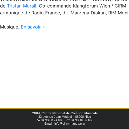
e de
Tristan Murail
. Co-commande Klangforum Wien / CIRM
harmonique de Radio France, dir. Marzena Diakun, RIM Moni
.
e Musique.
En savoir +
CIRM, Centre National de Création Musicale
33 avenue Jean Médecin, 06000 Nice
04 93 88 74 68 - Fax 04 93 16 07 66
Email : info@cirm-manca.org