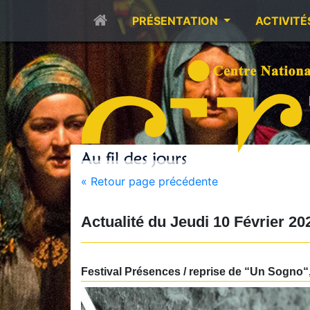
PRÉSENTATION
ACTIVITÉ
« Retour page précédente
Actualité du
Jeudi 10 Février 2
Festival Présences / reprise de “Un Sogno“,