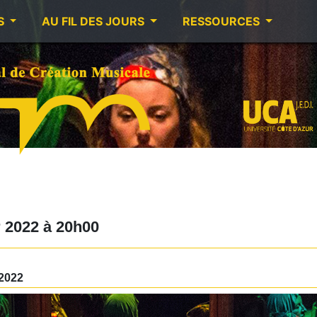
S
AU FIL DES JOURS
RESSOURCES
r 2022
à
20h00
 2022