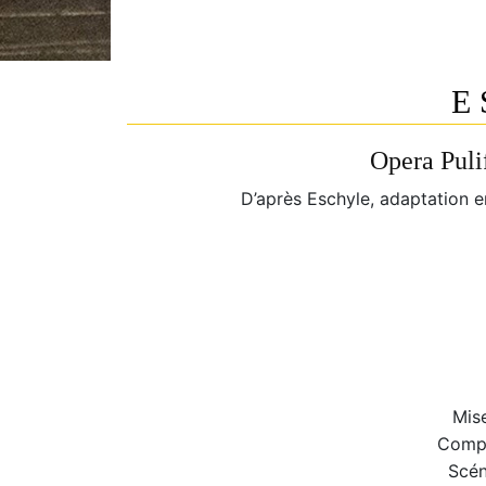
E
Opera Puli
D’après Eschyle, adaptation 
Mis
Compo
Scén