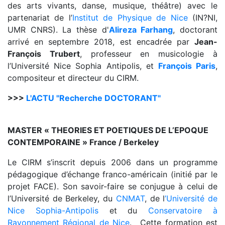
des arts vivants, danse, musique, théâtre) avec le
partenariat de l’
Institut de Physique de Nice
(IN?NI,
UMR CNRS). La thèse d'
Alireza Farhang
, doctorant
arrivé en septembre 2018, est encadrée par
Jean-
François Trubert
, professeur en musicologie à
l’Université Nice Sophia Antipolis, et
François Paris
,
compositeur et directeur du CIRM.
>>>
L'ACTU "Recherche DOCTORANT"
MASTER « THEORIES ET POETIQUES DE L’EPOQUE
CONTEMPORAINE » France / Berkeley
Le CIRM s’inscrit depuis 2006 dans un programme
pédagogique d’échange franco-américain (initié par le
projet FACE). Son savoir-faire se conjugue à celui de
l’Université de Berkeley, du
CNMAT
, de l
’Université de
Nice Sophia-Antipolis
et du
Conservatoire à
Rayonnement Régional de Nice
. Cette formation est