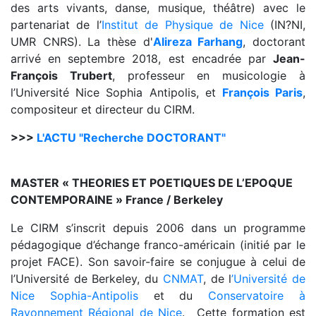
des arts vivants, danse, musique, théâtre) avec le
partenariat de l’
Institut de Physique de Nice
(IN?NI,
UMR CNRS). La thèse d'
Alireza Farhang
, doctorant
arrivé en septembre 2018, est encadrée par
Jean-
François Trubert
, professeur en musicologie à
l’Université Nice Sophia Antipolis, et
François Paris
,
compositeur et directeur du CIRM.
>>>
L'ACTU "Recherche DOCTORANT"
MASTER « THEORIES ET POETIQUES DE L’EPOQUE
CONTEMPORAINE » France / Berkeley
Le CIRM s’inscrit depuis 2006 dans un programme
pédagogique d’échange franco-américain (initié par le
projet FACE). Son savoir-faire se conjugue à celui de
l’Université de Berkeley, du
CNMAT
, de l
’Université de
Nice Sophia-Antipolis
et du
Conservatoire à
Rayonnement Régional de Nice
. Cette formation est