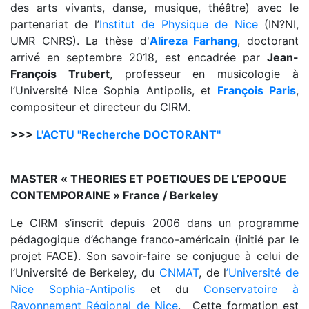
des arts vivants, danse, musique, théâtre) avec le
partenariat de l’
Institut de Physique de Nice
(IN?NI,
UMR CNRS). La thèse d'
Alireza Farhang
, doctorant
arrivé en septembre 2018, est encadrée par
Jean-
François Trubert
, professeur en musicologie à
l’Université Nice Sophia Antipolis, et
François Paris
,
compositeur et directeur du CIRM.
>>>
L'ACTU "Recherche DOCTORANT"
MASTER « THEORIES ET POETIQUES DE L’EPOQUE
CONTEMPORAINE » France / Berkeley
Le CIRM s’inscrit depuis 2006 dans un programme
pédagogique d’échange franco-américain (initié par le
projet FACE). Son savoir-faire se conjugue à celui de
l’Université de Berkeley, du
CNMAT
, de l
’Université de
Nice Sophia-Antipolis
et du
Conservatoire à
Rayonnement Régional de Nice
. Cette formation est