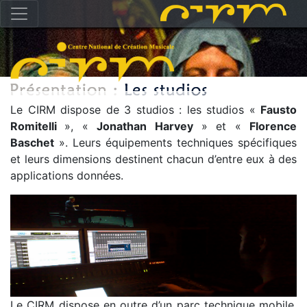
Le CIRM dispose de 3 studios : les studios «
Fausto
Romitelli
», «
Jonathan Harvey
» et «
Florence
Baschet
». Leurs équipements techniques spécifiques
et leurs dimensions destinent chacun d’entre eux à des
applications données.
Le CIRM dispose en outre d’un parc technique mobile,