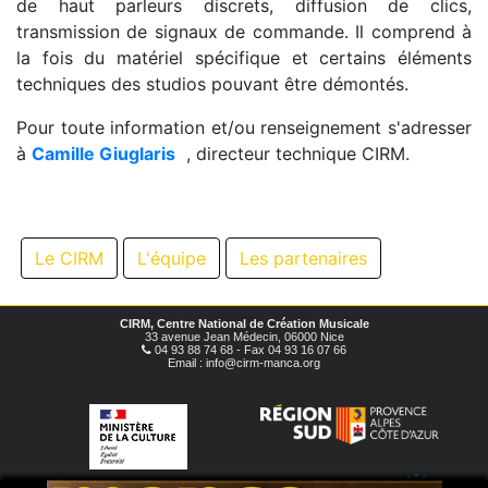
de haut parleurs discrets, diffusion de clics,
transmission de signaux de commande. Il comprend à
la fois du matériel spécifique et certains éléments
techniques des studios pouvant être démontés.
Pour toute information et/ou renseignement s'adresser
à
Camille Giuglaris
, directeur technique CIRM.
Le CIRM
L'équipe
Les partenaires
CIRM, Centre National de Création Musicale
33 avenue Jean Médecin, 06000 Nice
04 93 88 74 68 - Fax 04 93 16 07 66
Email : info@cirm-manca.org