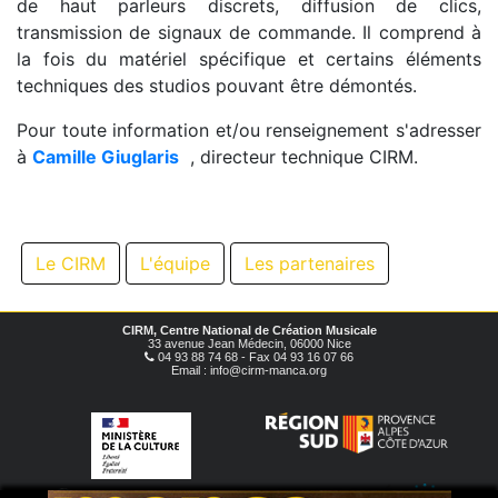
de haut parleurs discrets, diffusion de clics,
transmission de signaux de commande. Il comprend à
la fois du matériel spécifique et certains éléments
techniques des studios pouvant être démontés.
Pour toute information et/ou renseignement s'adresser
à
Camille Giuglaris
, directeur technique CIRM.
Le CIRM
L'équipe
Les partenaires
CIRM, Centre National de Création Musicale
33 avenue Jean Médecin, 06000 Nice
04 93 88 74 68 - Fax 04 93 16 07 66
Email : info@cirm-manca.org