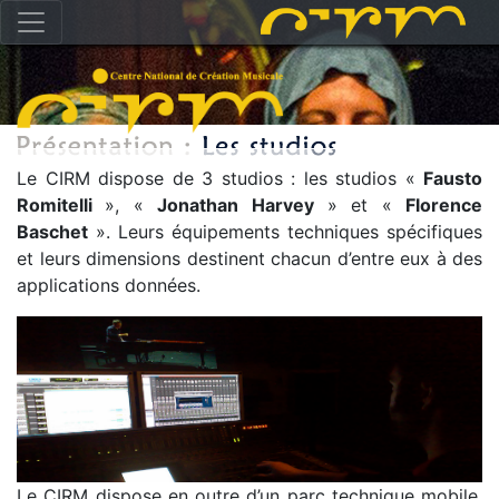
Le CIRM dispose de 3 studios : les studios «
Fausto
Romitelli
», «
Jonathan Harvey
» et «
Florence
Baschet
». Leurs équipements techniques spécifiques
et leurs dimensions destinent chacun d’entre eux à des
applications données.
Le CIRM dispose en outre d’un parc technique mobile,