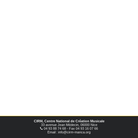
CIRM, Centre National de Création Musicale
33 avenue Jean Médecin, 06000 Nice
04 93 88 74 68 - Fax 04 93 16 07 66
Email : info@cirm-manca.org