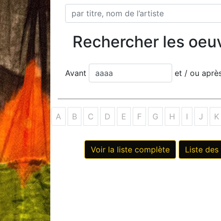
Rechercher les oeu
Avant
et / ou apr
A
B
C
D
E
F
G
H
I
J
K
Voir la liste complète
Liste des