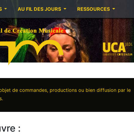
S
AU FIL DES JOURS
RESSOURCES
’objet de commandes, productions ou bien diffusion par le
s.
vre :