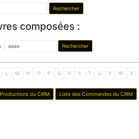
vres composées :
ès
L
M
N
O
P
Q
R
S
T
U
V
W
X
 Productions du CIRM
Liste des Commandes du CIRM