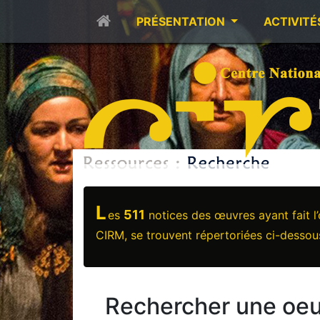
PRÉSENTATION
ACTIVITÉ
L
511
es
notices des œuvres ayant fait l
CIRM, se trouvent répertoriées ci-dessou
Rechercher une oeu