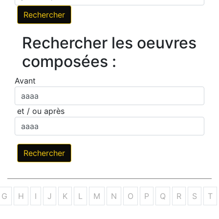
Rechercher les oeuvres
composées :
Avant
et / ou après
G
H
I
J
K
L
M
N
O
P
Q
R
S
T