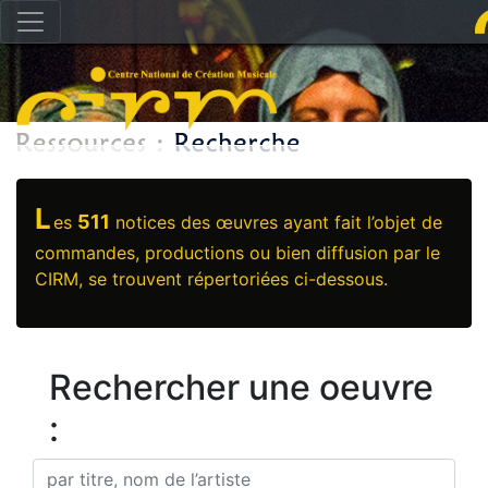
L
511
es
notices des œuvres ayant fait l’objet de
commandes, productions ou bien diffusion par le
CIRM, se trouvent répertoriées ci-dessous.
Rechercher une oeuvre
: