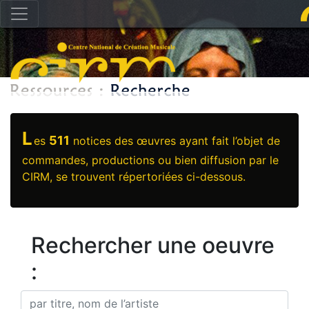
L
511
es
notices des œuvres ayant fait l’objet de
commandes, productions ou bien diffusion par le
CIRM, se trouvent répertoriées ci-dessous.
Rechercher une oeuvre
: