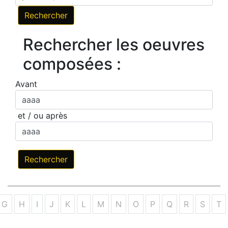
Rechercher les oeuvres
composées :
Avant
et / ou après
G
H
I
J
K
L
M
N
O
P
Q
R
S
T