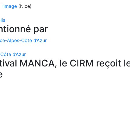
 l’image
(Nice)
lis
ntionné par
nce-Alpes-Côte d’Azur
-Côte d’Azur
tival MANCA, le CIRM reçoit l
e