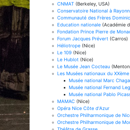
CNMAT
(Berkeley, USA)
Conservatoire National à Rayon
Communauté des Frères Domini
Education nationale
(Académie d
Fondation Prince Pierre de Mona
Forum Jacques Prévert
(Carros)
Héliotrope
(Nice)
Le 109
(Nice)
Le Hublot
(Nice)
Le Musée Jean Cocteau
(Menton
Les Musées nationaux du XXème 
Musée national Marc Chagal
Musée national Fernand Leg
Musée national Pablo Picasso
MAMAC
(Nice)
Opéra Nice Côte d'Azur
Orchestre Philharmonique de Nic
Orchestre Philharmonique de Mo
Théâtre de Grasse