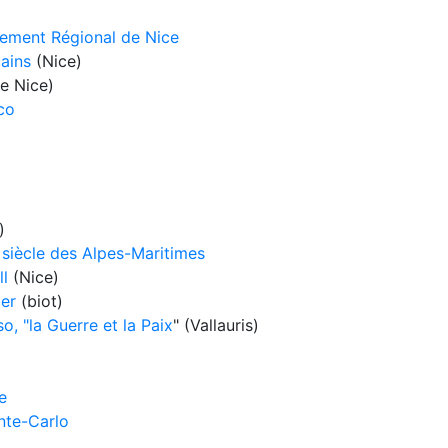
nement Régional de Nice
cains
(Nice)
e Nice)
co
)
siècle des Alpes-Maritimes
l
(Nice)
er
(biot)
, "la Guerre et la Paix
" (Vallauris)
e
nte-Carlo