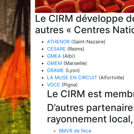
Le CIRM développe d
autres « Centres Nati
ATHENOR
(Saint-Nazaire)
CESARE
(Reims)
GMEA
(Albi)
GMEM
(Marseille)
GRAME
(Lyon)
LA MUSE EN CIRCUIT
(Alfortville)
VOCE
(Pigna)
Le CIRM est membre
D’autres partenaire
rayonnement local, 
BMVR de Nice