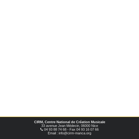
CIRM, Centre National de Création Musicale
33 avenue Jean Médecin, 06000 Nice
04 93 88 74 68 - Fax 04 93 16 07 66
Email : info@cirm-manca.org